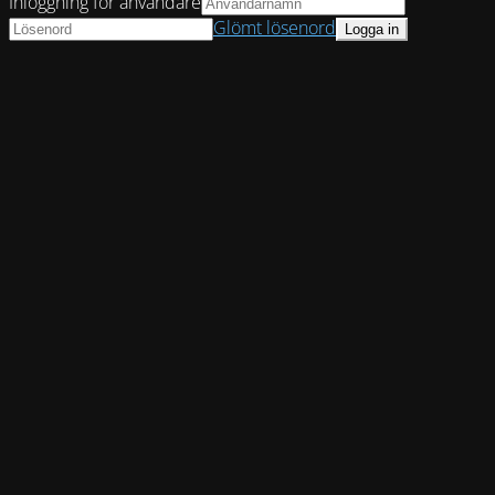
Inloggning för användare
Glömt lösenord