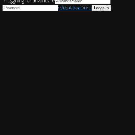
Inloggning för användare
Glömt lösenord