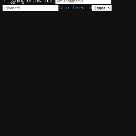
Inloggning för användare
Glömt lösenord