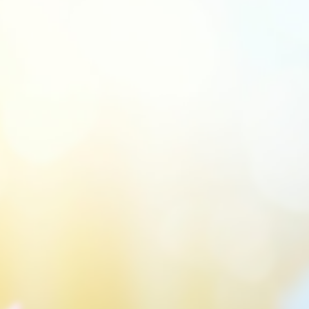
Underhållsläge är på
Site will be available soon.
Thank you for your patience!
Glömt lösenord