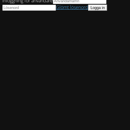
Inloggning för användare
Glömt lösenord